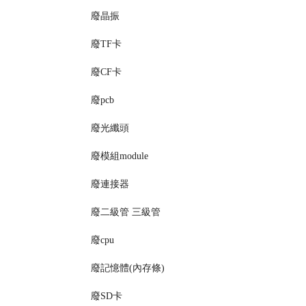
廢晶振
廢TF卡
廢CF卡
廢pcb
廢光纖頭
廢模組module
廢連接器
廢二級管 三級管
廢cpu
廢記憶體(內存條)
廢SD卡