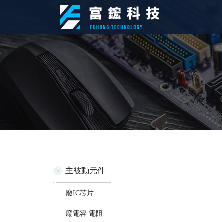
主被動元件
廢IC芯片
廢電容 電阻